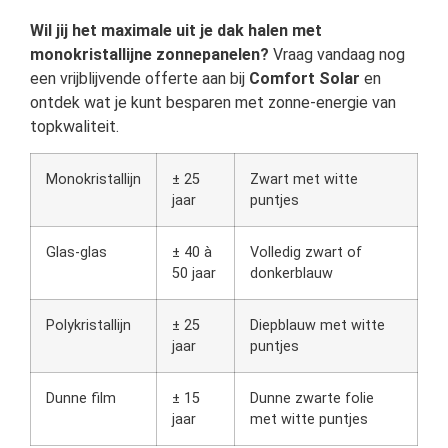
Wil jij het maximale uit je dak halen met
monokristallijne zonnepanelen?
Vraag vandaag nog
een vrijblijvende offerte aan bij
Comfort Solar
en
ontdek wat je kunt besparen met zonne-energie van
topkwaliteit.
Monokristallijn
± 25
Zwart met witte
jaar
puntjes
Glas-glas
± 40 à
Volledig zwart of
50 jaar
donkerblauw
Polykristallijn
± 25
Diepblauw met witte
jaar
puntjes
Dunne film
± 15
Dunne zwarte folie
jaar
met witte puntjes