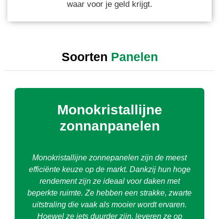
waar voor je geld krijgt.
Soorten
Panelen
Polykristallijne
zonnepanelen
Polykristallijne zonnepanelen zijn een
voordelige en betrouwbare optie. Ze hebben
een iets lager rendement dan monokristallijn,
maar presteren prima bij voldoende dakruimte.
De blauwe kleur en het glinsterende oppervlak
maken ze herkenbaar. Deze panelen bieden