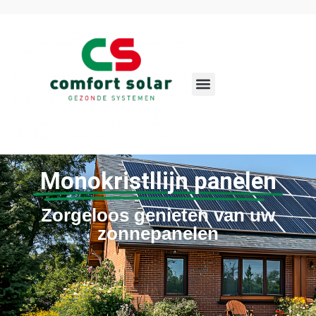
Monokristllijn panelen
Zorgeloos genieten van uw
zonnepanelen