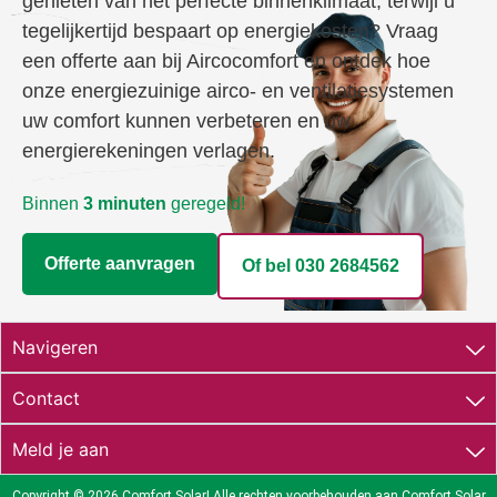
genieten van het perfecte binnenklimaat, terwijl u
tegelijkertijd bespaart op energiekosten? Vraag
een offerte aan bij Aircocomfort en ontdek hoe
onze energiezuinige airco- en ventilatiesystemen
uw comfort kunnen verbeteren en uw
energierekeningen verlagen.
Binnen
3 minuten
geregeld!
Offerte aanvragen
Of bel 030 2684562​
Navigeren
Contact
Meld je aan
Copyright © 2026
Comfort Solar|
Alle rechten voorbehouden aan Comfort Solar