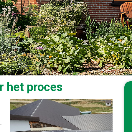
r het proces
-