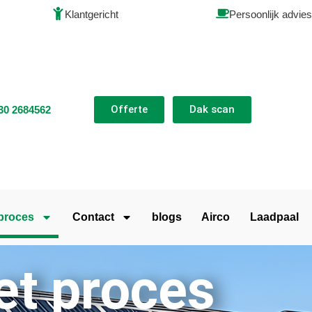
Klantgericht
Persoonlijk advies
Offerte
Dak scan
30 2684562
 proces
Contact
blogs
Airco
Laadpaal
et proces