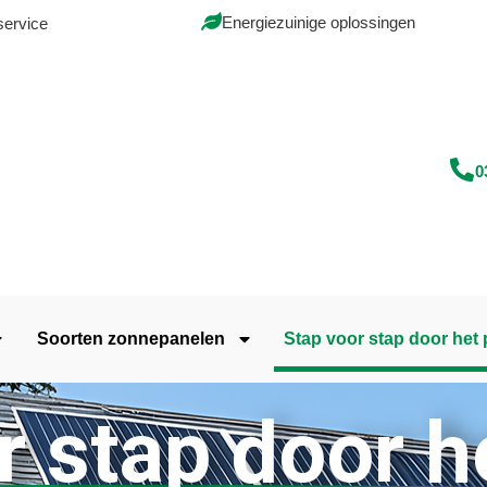
Energiezuinige oplossingen
service
0
Soorten zonnepanelen
Stap voor stap door het
r stap door h