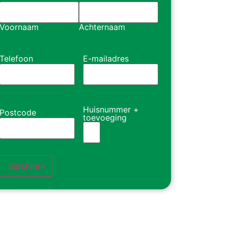
Voornaam
Achternaam
Telefoon
E-mailadres
Huisnummer +
Postcode
toevoeging
Versturen