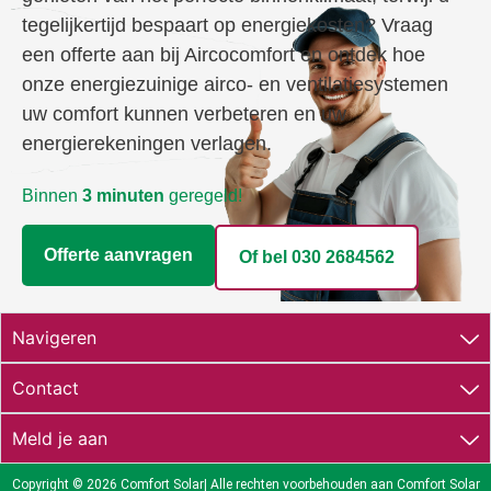
tegelijkertijd bespaart op energiekosten? Vraag
een offerte aan bij Aircocomfort en ontdek hoe
onze energiezuinige airco- en ventilatiesystemen
uw comfort kunnen verbeteren en uw
energierekeningen verlagen.
Binnen
3 minuten
geregeld!
Offerte aanvragen
Of bel 030 2684562​
Navigeren
Contact
Meld je aan
Copyright © 2026
Comfort Solar|
Alle rechten voorbehouden aan Comfort Solar