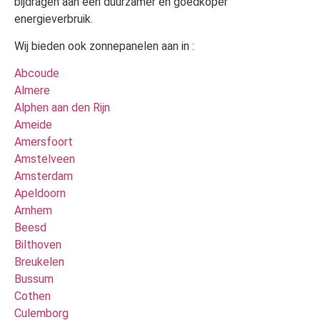
bijdragen aan een duurzamer en goedkoper
energieverbruik.
Wij bieden ook zonnepanelen aan in :
Abcoude
Almere
Alphen aan den Rijn
Ameide
Amersfoort
Amstelveen
Amsterdam
Apeldoorn
Arnhem
Beesd
Bilthoven
Breukelen
Bussum
Cothen
Culemborg