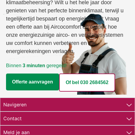
klimaatbeheersing? Wilt u het hele jaar door
genieten van het perfecte binnenklimaat, terwijl u
tegelijkertijd bespaart op energiekosten? Vraag
een offerte aan bij Aircocomfort en ontdek hoe
onze energiezuinige airco- en ventilatiesystemen
uw comfort kunnen verbeteren en uw
energierekeningen verlagen.
Binnen
3 minuten
geregeld!
Offerte aanvragen
Of bel 030 2684562​
Navigeren
Contact
Meld je aan