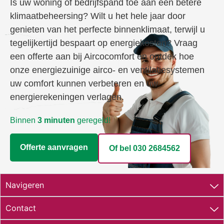
Is uw woning of bedrijfspand toe aan een betere
klimaatbeheersing? Wilt u het hele jaar door
genieten van het perfecte binnenklimaat, terwijl u
tegelijkertijd bespaart op energiekosten? Vraag
een offerte aan bij Aircocomfort en ontdek hoe
onze energiezuinige airco- en ventilatiesystemen
uw comfort kunnen verbeteren en uw
energierekeningen verlagen.
Binnen
3 minuten
geregeld!
Offerte aanvragen
Of bel 030 2684562​
Navigeren
Contact