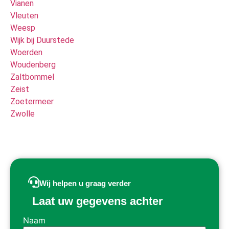
Vianen
Vleuten
Weesp
Wijk bij Duurstede
Woerden
Woudenberg
Zaltbommel
Zeist
Zoetermeer
Zwolle
Wij helpen u graag verder
Laat uw gegevens achter
Naam