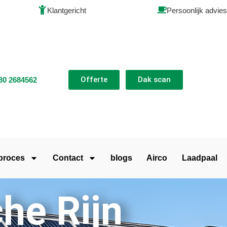
Klantgericht
Persoonlijk advies
Offerte
Dak scan
30 2684562
 proces
Contact
blogs
Airco
Laadpaal
he Rijn