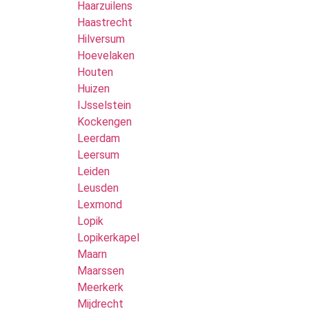
Haarzuilens
Haastrecht
Hilversum
Hoevelaken
Houten
Huizen
IJsselstein
Kockengen
Leerdam
Leersum
Leiden
Leusden
Lexmond
Lopik
Lopikerkapel
Maarn
Maarssen
Meerkerk
Mijdrecht