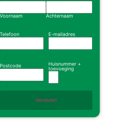
Voornaam
Achternaam
Telefoon
E-mailadres
Huisnummer +
Postcode
toevoeging